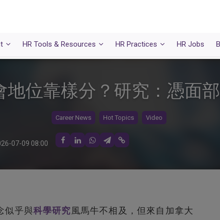
t
HR Tools & Resources
HR Practices
HR Jobs
B
會地位靠樣分？研究：憑面部
Career News
Hot Topics
Video
26-07-09 08:00
念似乎與
科學
研究
風馬牛不相及，但來自加拿大