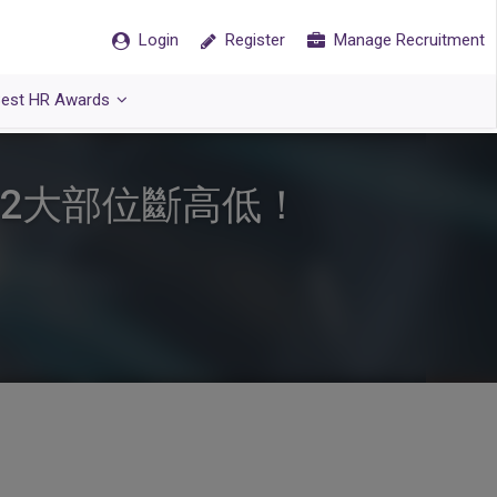
Login
Register
Manage Recruitment
est HR Awards
2大部位斷高低！