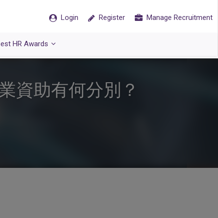
Login
Register
Manage Recruitment
est HR Awards
就業資助有何分別？