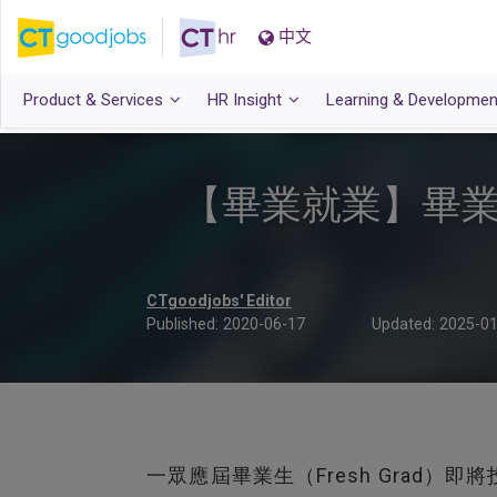
中文
Product & Services
HR Insight
Learning & Developmen
【畢業就業】畢業
CTgoodjobs' Editor
Published:
2020-06-17
Updated:
2025-01
一眾應屆畢業生（Fresh Grad