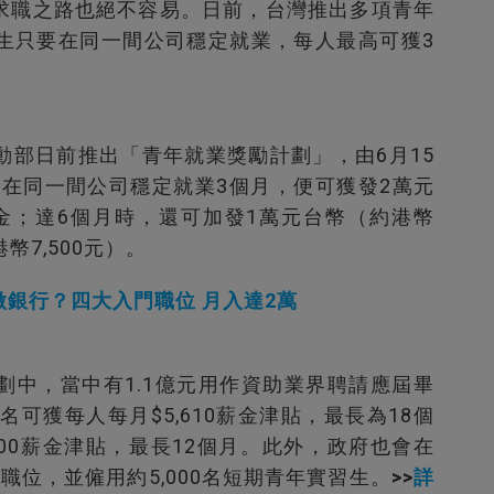
求職之路也絕不容易。日前，台灣推出多項青年
生只要在同一間公司穩定就業，每人最高可獲3
動部日前推出「青年就業獎勵計劃」，由6月15
要在同一間公司穩定就業3個月，便可獲發2萬元
勵金；達6個月時，還可加發1萬元台幣（約港幣
幣7,500元）。
銀行？四大入門職位 月入達2萬
劃中，當中有1.1億元用作資助業界聘請應屆畢
0名可獲每人每月$5,610薪金津貼，最長為18個
,000薪金津貼，最長12個月。此外，政府也會在
時限職位，並僱用約5,000名短期青年實習生。
>>
詳