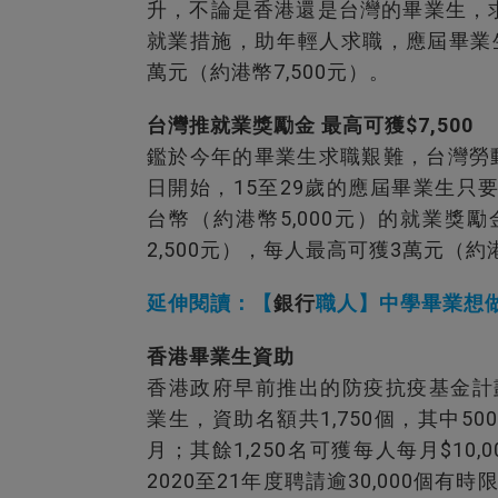
升，不論是香港還是台灣的畢業生，
就業措施，助年輕人求職，應屆畢業
萬元（約港幣7,500元）。
台灣推就業獎勵金 最高可獲$7,500
鑑於今年的畢業生求職艱難，台灣勞
日開始，15至29歲的應屆畢業生只
台幣（約港幣5,000元）的就業獎
2,500元），每人最高可獲3萬元（約港
延伸閱讀：【
銀行
職人】中學畢業想做
香港畢業生資助
香港政府早前推出的防疫抗疫基金計
業生，資助名額共1,750個，其中50
月；其餘1,250名可獲每人每月$10
2020至21年度聘請逾30,000個有