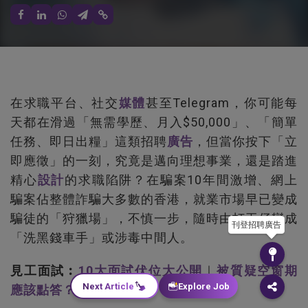
在求職平台、社交
媒體
甚至Telegram，你可能每
天都在滑過「無需學歷、月入$50,000」、「簡單
任務、即日出糧」這類招聘
廣告
，但當你按下「立
即應徵」的一刻，究竟是邁向理想事業，還是踏進
精心
設計
的求職陷阱？在騙案10年間激增、網上
騙案佔整體詐騙大多數的香港，就業市場早已變成
騙徒的「狩獵場」，不慎一步，隨時由打工仔變成
刊登招聘廣告
「洗黑錢車手」或涉毒中間人。
見工面試︰
10大面試伏位大公開
｜
被質疑空窗期
Next Article
Explore Job
應該點答？