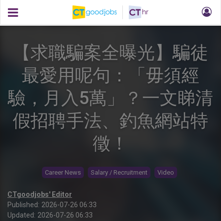
【求職騙案全曝光】騙徒
最愛用呢句：「毋須經
驗，月入5萬」？一文睇清
假招聘手法、釣魚網站特
徵！
Career News
Salary / Recruitment
Video
CTgoodjobs' Editor
Published:
2026-07-26 06:33
Updated:
2026-07-26 06:33