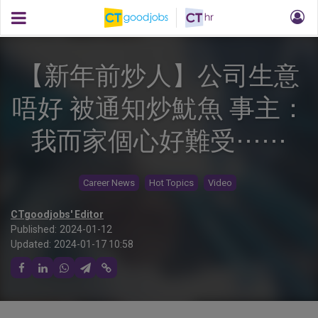
【新年前炒人】公司生意
唔好 被通知炒魷魚 事主：
我而家個心好難受⋯⋯
Career News
Hot Topics
Video
CTgoodjobs' Editor
Published:
2024-01-12
Updated:
2024-01-17 10:58