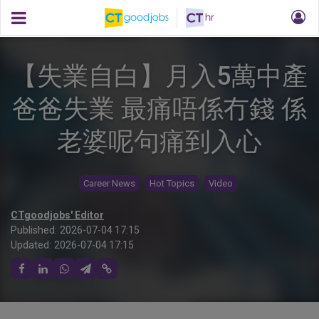
【失業自白】月入5萬中產
爸爸失業 最痛唔係冇錢 係
老婆呢句痛到入心
Career News
Hot Topics
Video
CTgoodjobs' Editor
Published:
2026-07-04 17:15
Updated:
2026-07-04 17:15