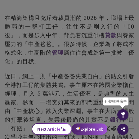
在精簡架構且充斥着裁員潮的 2026 年，職場上最
脆弱的一群打工仔，往往不是剛入行的「00
後」，而是步入中年、背負着沉重供樓
貸款
與養家
壓力的「中產爸爸」。很多時候，企業為了將成本
格式化，中高階的
管理
層往往會成為第一批被「優
化」的目標。
近日，網上一則「中產爸爸失業自白」的貼文引發
全港打工仔的集體共鳴。事主原本在跨國企業擔任
經理，月入 5 萬港元，生活優渥，是典型的人生
贏家。然而，一場突如其來的部門重組，讓他瞬間
刊登招聘廣告
由「中產核心」跌入失業深淵。事主在大病一場般
的打擊後坦言，失業後最痛的其實不是
銀行
戶口
「冇錢」，而是與自己同甘共苦多年的老婆，在一
Next Article
Explore Job
次爭吵中無心吐出的一句話，那份痛，簡直痛到入