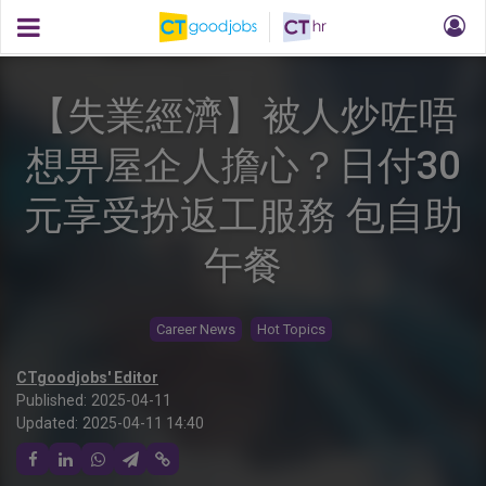
【失業經濟】被人炒咗唔
想畀屋企人擔心？日付30
元享受扮返工服務 包自助
午餐
Career News
Hot Topics
CTgoodjobs' Editor
Published:
2025-04-11
Updated:
2025-04-11 14:40