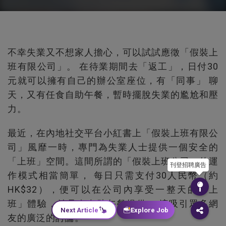
不幸失業又不想家人擔心，可以試試應徵「假裝上
班有限公司」。 在待業期間去「返工」，日付30
元就可以擁有自己的辦公室座位，有「同事」 聊
天，又有任食自助午餐，暫時擺脫失業的尷尬和壓
力。
最近，在內地社交平台小紅書上「假裝上班有限公
司」風靡一時，專門為失業人士提供一個安全的
「上班」空間。這間所謂的「假裝上班公司」的運
刊登招聘廣告
作模式相當簡單， 每日只需支付30人民幣（約
HK$32），便可以在公司內享受一整天的「上
班」體驗，並且有自助午餐提供， 這吸引眾多網
Next Article
Explore Job
友的廣泛的討論。