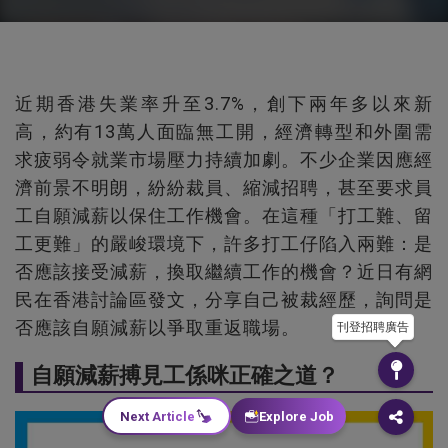
近期香港失業率升至3.7%，創下兩年多以來新
高，約有13萬人面臨無工開，經濟轉型和外圍需
求疲弱令就業市場壓力持續加劇。不少企業因應經
濟前景不明朗，紛紛裁員、縮減招聘，甚至要求員
工自願減薪以保住工作機會。在這種「打工難、留
工更難」的嚴峻環境下，許多打工仔陷入兩難：是
否應該接受減薪，換取繼續工作的機會？近日有網
民在香港討論區發文，分享自己被裁經歷，詢問是
否應該自願減薪以爭取重返職場。
刊登招聘廣告
自願減薪搏見工係咪正確之道？
Next Article
Explore Job