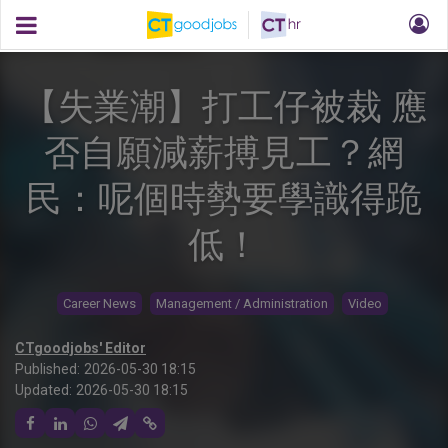
【失業潮】打工仔被裁 應
否自願減薪搏見工？網
民：呢個時勢要學識得跪
低！
Career News
Management / Administration
Video
CTgoodjobs' Editor
Published:
2026-05-30 18:15
Updated:
2026-05-30 18:15