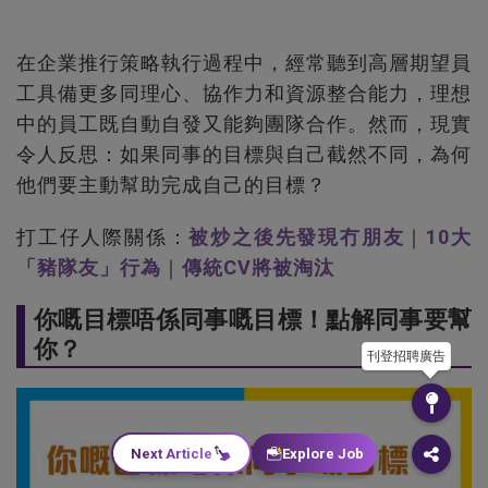
在企業推行策略執行過程中，經常聽到高層期望員
工具備更多同理心、協作力和資源整合能力，理想
中的員工既自動自發又能夠團隊合作。然而，現實
令人反思：如果同事的目標與自己截然不同，為何
他們要主動幫助完成自己的目標？
打工仔人際關係：
被炒之後先發現冇朋友
｜
10大
「豬隊友」行為
｜
傳統CV將被淘汰
你嘅目標唔係同事嘅目標！點解同事要幫
你？
刊登招聘廣告
Next Article
Explore Job