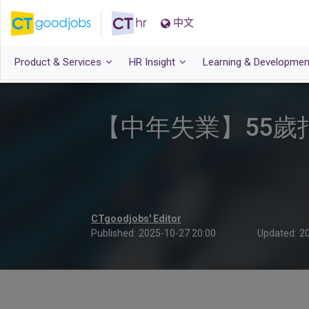
中文
Product & Services
HR Insight
Learning & Developmen
【中年失業】55歲
CTgoodjobs' Editor
Published:
2025-10-27 20:00
Updated:
20