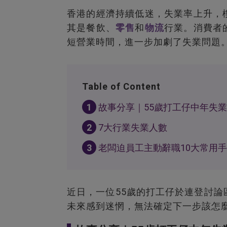
香港的經濟持續低迷，失業率上升，
其是餐飲、
零售
和
物流
行業。消費者
短營業時間，進一步加劇了失業問題
Table of Content
1
故事分享｜55歲打工仔中年失業
2
7大行業失業人數
3
老闆迫員工主動辭職10大常用
近日，一位55歲的打工仔於連登討
未來感到迷惘，無法確定下一步該怎