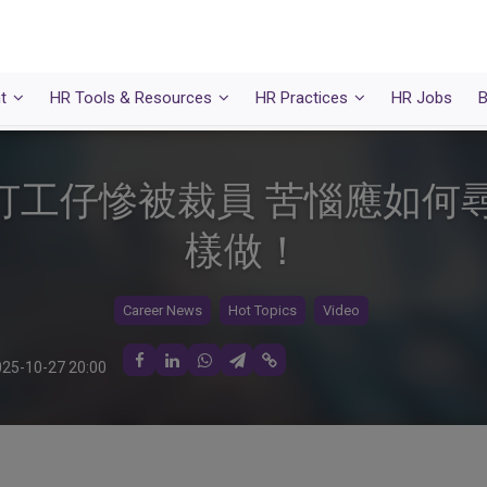
t
HR Tools & Resources
HR Practices
HR Jobs
B
打工仔慘被裁員 苦惱應如何
樣做！
Career News
Hot Topics
Video
25-10-27 20:00