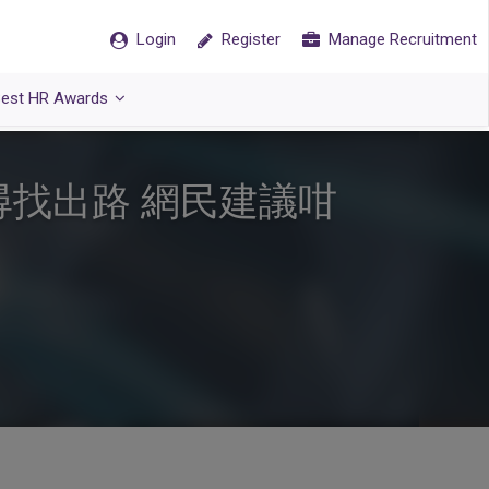
Login
Register
Manage Recruitment
est HR Awards
尋找出路 網民建議咁