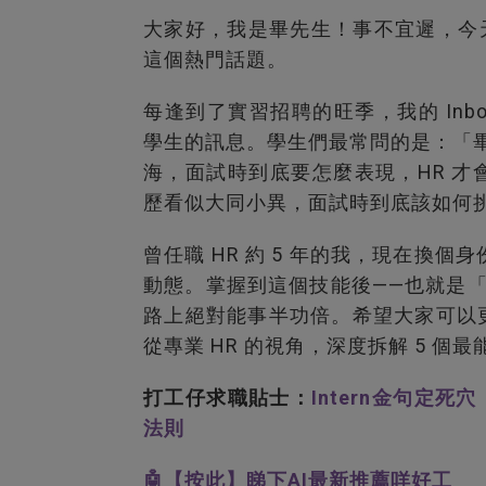
大家好，我是畢先生！事不宜遲，今天我
這個熱門話題。
每逢到了實習招聘的旺季，我的 Inb
學生的訊息。學生們最常問的是：「畢先生，
海，面試時到底要怎麼表現，HR 才
歷看似大同小異，面試時到底該如何
曾任職 HR 約 5 年的我，現在換個
動態。掌握到這個技能後——也就是「
路上絕對能事半功倍。希望大家可以更
從專業 HR 的視角，深度拆解 5 
打工仔求職貼士：
Intern金句定死穴
法則
🤖【按此】睇下AI最新推薦咩好工