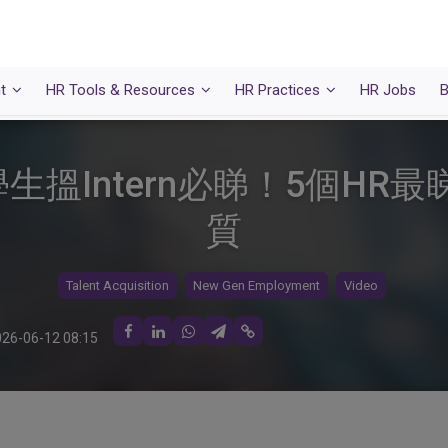
t
HR Tools & Resources
HR Practices
HR Jobs
B
大學生搵Intern必睇！5個H
質
Talent Acquisition
New Gen Employment
Video
26-06-12 08:15