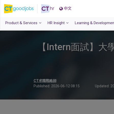
中文
Product & Services
HR Insight
Learning & Developmen
【Intern面試】
CT求職戰略師
Published:
2026-06-12 08:15
Updated:
20