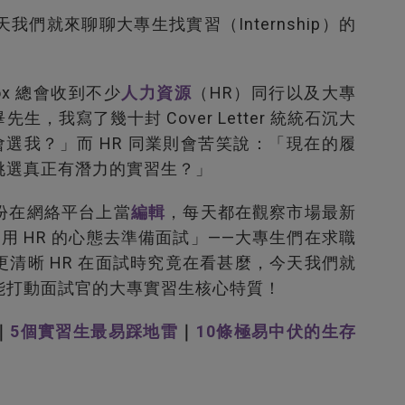
們就來聊聊大專生找實習（Internship）的
ox 總會收到不少
人力資源
（HR）同行以及大專
我寫了幾十封 Cover Letter 統統石沉大
會選我？」而 HR 同業則會苦笑說：「現在的履
挑選真正有潛力的實習生？」
身份在網絡平台上當
編輯
，每天都在觀察市場最新
用 HR 的心態去準備面試」——大專生們在求職
清晰 HR 在面試時究竟在看甚麼，今天我們就
個最能打動面試官的大專實習生核心特質！
｜
5個實習生最易踩地雷
｜
10條極易中伏的生存