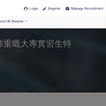
Login
Register
Manage Recruitment
est HR Awards
R最睇重嘅大專實習生特