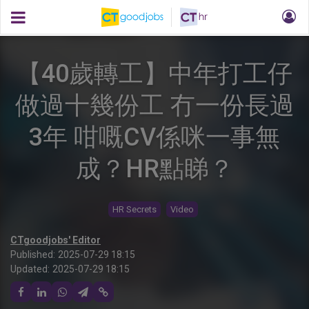
【40歲轉工】中年打工仔
做過十幾份工 冇一份長過
3年 咁嘅CV係咪一事無
成？HR點睇？
HR Secrets
Video
CTgoodjobs' Editor
Published:
2025-07-29 18:15
Updated:
2025-07-29 18:15