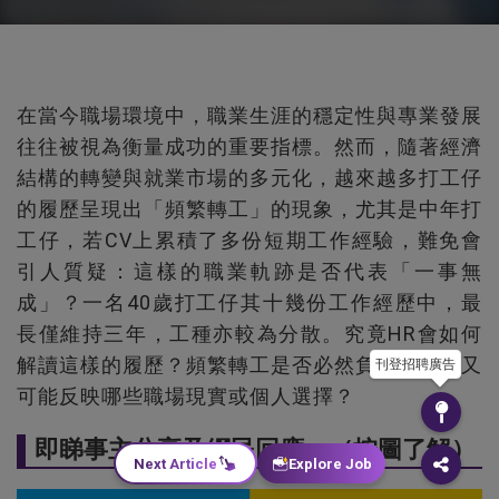
在當今職場環境中，職業生涯的穩定性與專業發展
往往被視為衡量成功的重要指標。然而，隨著經濟
結構的轉變與就業市場的多元化，越來越多打工仔
的履歷呈現出「頻繁轉工」的現象，尤其是中年打
工仔，若CV上累積了多份短期工作經驗，難免會
引人質疑：這樣的職業軌跡是否代表「一事無
成」？一名40歲打工仔其十幾份工作經歷中，最
長僅維持三年，工種亦較為分散。究竟HR會如何
解讀這樣的履歷？頻繁轉工是否必然負面？背後又
刊登招聘廣告
可能反映哪些職場現實或個人選擇？
即睇事主分享及網民回應：（按圖了解）
Next Article
Explore Job