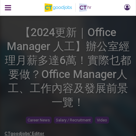
【2024更新｜Office
Manager 人工】辦公室經
理月薪多達6萬！實際乜都
要做？Office Manager人
工、工作內容及發展前景
一覽！
Career News
Salary / Recruitment
Video
CTgoodjobs' Editor