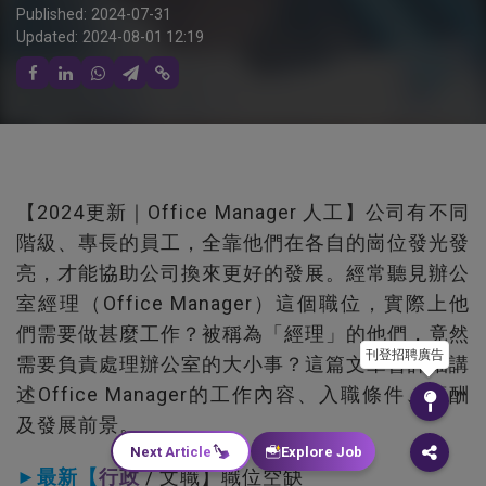
Published:
2024-07-31
Updated:
2024-08-01 12:19
【2024更新｜Office Manager 人工】公司有不同
階級、專長的員工，全靠他們在各自的崗位發光發
亮，才能協助公司換來更好的發展。經常聽見辦公
室經理（Office Manager）這個職位，實際上他
們需要做甚麼工作？被稱為「經理」的他們，竟然
刊登招聘廣告
需要負責處理辦公室的大小事？這篇文章會詳細講
述Office Manager的工作內容、入職條件、薪酬
及發展前景。
Next Article
Explore Job
►最新【
行政
/ 文職】職位空缺