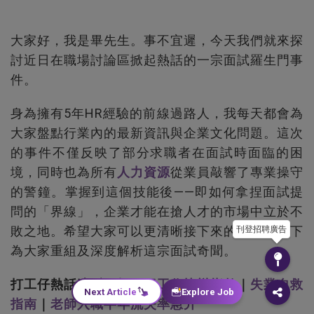
大家好，我是畢先生。事不宜遲，今天我們就來探
討近日在職場討論區掀起熱話的一宗面試羅生門事
件。
身為擁有5年HR經驗的前線過路人，我每天都會為
大家盤點行業內的最新資訊與企業文化問題。這次
的事件不僅反映了部分求職者在面試時面臨的困
境，同時也為所有
人力資源
從業員敲響了專業操守
的警鐘。掌握到這個技能後——即如何拿捏面試提
問的「界線」，企業才能在搶人才的市場中立於不
敗之地。希望大家可以更清晰接下來的分析，以下
刊登招聘廣告
為大家重組及深度解析這宗面試奇聞。
打工仔熱話速遞：
打工仔工作快樂指數
｜
失業自救
Next Article
Explore Job
指南
｜
老師入職半年流失率急升