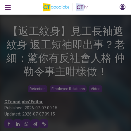
【返工紋身】見工長袖遮
紋身 返工短袖即出事？老
細：驚你有反社會人格 仲
勒令事主咁樣做！
Retention
Employee Relations
Video
CTgoodjobs' Editor
Published:
2026-07-07 09:15
Updated:
2026-07-07 09:15