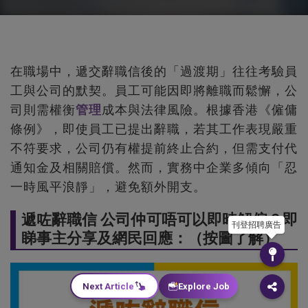
在職場中，遞交辭職信後的「過渡期」往往考驗員
工與公司的默契。員工可能因即將離職而鬆懈，公
司則需權衡
管理
成本與法律風險。根據香港《僱傭
條例》，即使員工已提出辭職，若其工作表現嚴重
不符要求，公司仍有權提前終止合約，但需支付代
通知金及相關賠償。然而，實務中企業多傾向「忍
一時風平浪靜」，避免額外開支。
遞咗辭職信 公司仲可唔可以即時解僱？即
刊登招聘廣告
睇事主分享及網民回應：（按圖了解）
Next Article
Explore Job