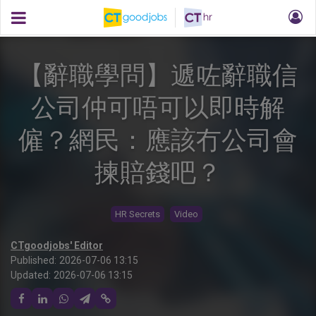
【辭職學問】遞咗辭職信
公司仲可唔可以即時解
僱？網民：應該冇公司會
揀賠錢吧？
HR Secrets
Video
CTgoodjobs' Editor
Published:
2026-07-06 13:15
Updated:
2026-07-06 13:15