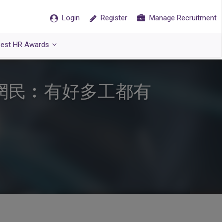
Login
Register
Manage Recruitment
est HR Awards
萬？網民︰有好多工都有