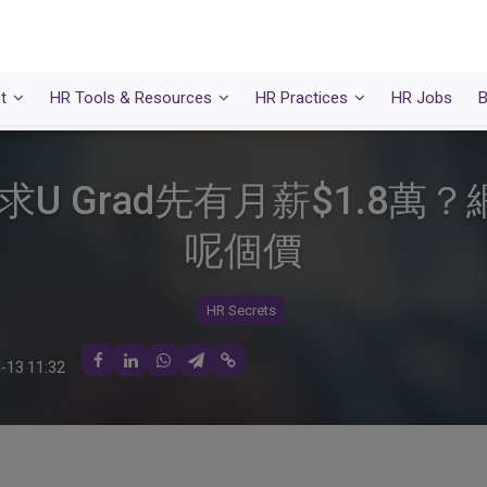
t
HR Tools & Resources
HR Practices
HR Jobs
B
U Grad先有月薪$1.8
呢個價
HR Secrets
-13 11:32