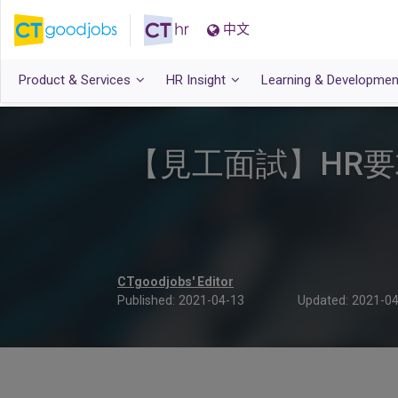
中文
Product & Services
HR Insight
Learning & Developmen
【見工面試】HR要求
CTgoodjobs' Editor
Published:
2021-04-13
Updated:
2021-04