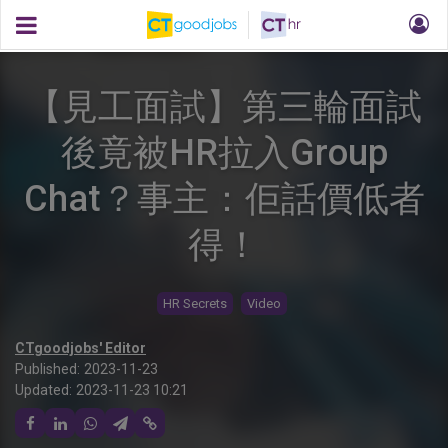
【見工面試】第三輪面試
後竟被HR拉入Group
Chat？事主：佢話價低者
得！
HR Secrets
Video
CTgoodjobs' Editor
Published:
2023-11-23
Updated:
2023-11-23 10:21