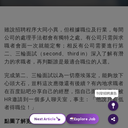
雖說招聘程序大同小異，但根據職位及行業，每間
公司的處理手法都會有獨特之處。有公司只需與求
職者會面一次就能定奪；相反有公司需要進行第
二、三輪面試（second、third in）深入了解有潛
力的求職者，再判斷誰是最適合職位的人選。
完成第二、三輪面試以為一切塵埃落定，能夠放下
心頭大石，豈料這次應徵還有後續？有內地求職者
在百度貼吧分享自己的經歷，指自己面試後竟然被
刊登招聘廣告
HR邀請到一個多人聊天室，事主：「他說月薪低
者得職位！」
Next Article
Explore Job
點圖了解更多事主經歷：