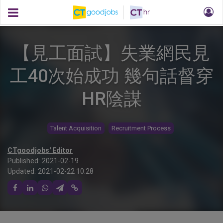
【見工面試】失業網民見
工40次始成功 幾句話督穿
HR陰謀
Talent Acquisition
Recruitment Process
CTgoodjobs' Editor
Published:
2021-02-19
Updated:
2021-02-22 10:28