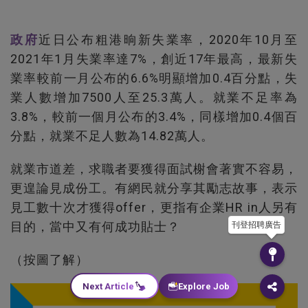
政府
近日公布粗港晌新失業率，2020年10月至
2021年1月失業率達7%，創近17年最高，最新失
業率較前一月公布的6.6%明顯增加0.4百分點，失
業人數增加7500人至25.3萬人。就業不足率為
3.8%，較前一個月公布的3.4%，同樣增加0.4個百
分點，就業不足人數為14.82萬人。
就業市道差，求職者要獲得面試榭會著實不容易，
更遑論見成份工。有網民就分享其勵志故事，表示
見工數十次才獲得offer，更指有企業HR in人另有
目的，當中又有何成功貼士？
刊登招聘廣告
（按圖了解）
Next Article
Explore Job