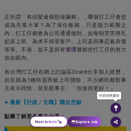
正所謂「有頭髮邊個想做癩痢」，哪個打工仔會想
成為失業大軍？為了保住飯碗，只是能力範圍之
內，打工仔都會為公司通通做到，如每朝苦苦掙扎
起床上班、為求不得罪客戶、上司及同事忍氣吞聲
等等。不過，並不是所有
管理
層都把打工仔的努力
放在眼內。
有台灣打工仔在網上討論區Dcard分享個人經歷，
自言因為1種特質而被上司開除，不少網民都對事
主表示同情，並安慰事主：「你值得更好！」
刊登招聘廣告
►最新【行政 / 文職】職位空缺
點圖了解更多事主分享：
Next Article
Explore Job