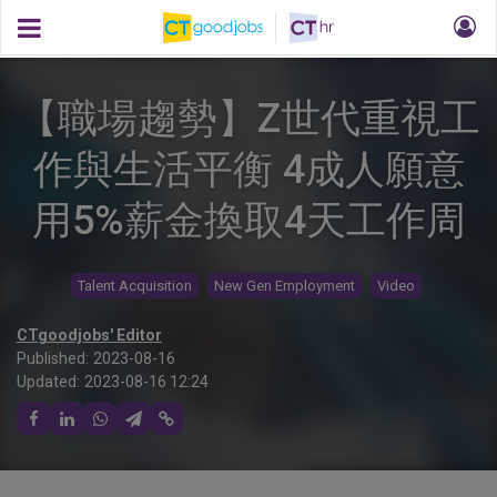
【職場趨勢】Z世代重視工
作與生活平衡 4成人願意
用5%薪金換取4天工作周
Talent Acquisition
New Gen Employment
Video
CTgoodjobs' Editor
Published:
2023-08-16
Updated:
2023-08-16 12:24