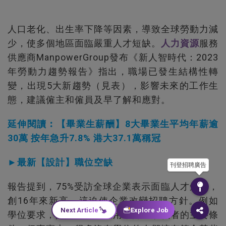
人口老化、出生率下降等因素，導致全球勞動力減
少，使多個地區面臨嚴重人才短缺。
人力資源
服務
供應商ManpowerGroup發布《新人智時代：2023
年勞動力趨勢報告》指出，職場已發生結構性轉
變，出現5大新趨勢（見表），影響未來的工作生
態，建議僱主和僱員及早了解和應對。
延伸閱讀︰【畢業生薪酬】8大畢業生平均年薪逾
30萬 按年急升7.8% 港大37.1萬稱冠
►最新【設計】職位空缺
刊登招聘廣告
報告提到，75%受訪全球企業表示面臨人才短缺，
創16年來新高，這迫使企業改變招聘方針。例如
Next Article
Explore Job
學位要求，是大部分企業用來篩選求職者的主要條