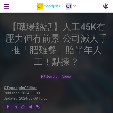
【職場熱話】人工45K冇
壓力但冇前景 公司減人手
推「肥雞餐」賠半年人
工！點揀？
HR Secrets
Video
CTgoodjobs' Editor
Published:
2024-03-08
Updated:
2024-03-08 10:06