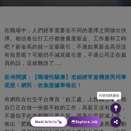
在職場中，人們經常需要在不同的選擇之間做出抉
擇。相信各位打工仔都會量度薪金、工作量和工時
吧？薪金高的就一定最吸引，不過如果薪金高但沒
有前景呢？可能仍不減其吸引度，不過公司正在裁
員的話，這就難說了……
延伸閱讀：【職場性騷擾】老細經常趁機摸男同事
屁股！網民：收集證據舉報佢！
刊登招聘廣告
有網民在社交平台專頁「奴工處」上投稿分享，指
自己正在做一份挺不錯的工作，高薪又沒有壓力，
不過似乎此地都難以再久留，因為公司節減人手，
Next Article
Explore Job
推出「肥雞餐」勸大家自願離職，這時後應該主動