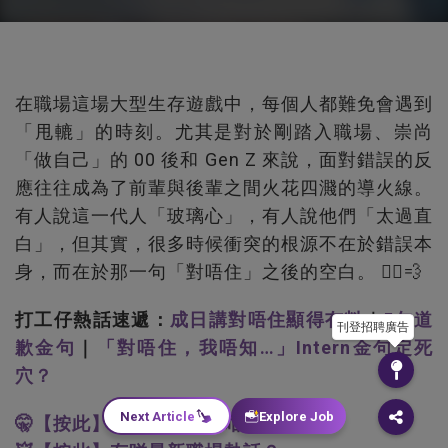
在職場這場大型生存遊戲中，每個人都難免會遇到
「甩轆」的時刻。尤其是對於剛踏入職場、崇尚
「做自己」的 00 後和 Gen Z 來說，面對錯誤的反
應往往成為了前輩與後輩之間火花四濺的導火線。
有人說這一代人「玻璃心」，有人說他們「太過直
白」，但其實，很多時候衝突的根源不在於錯誤本
身，而在於那一句「對唔住」之後的空白。 🙅‍♂️💨
打工仔熱話速遞：
成日講對唔住顯得冇料
｜
5句道
刊登招聘廣告
歉金句
｜
「對唔住，我唔知…」Intern金句定死
穴？
Next Article
Explore Job
🤫【按此】估唔到返工有咁多秘密