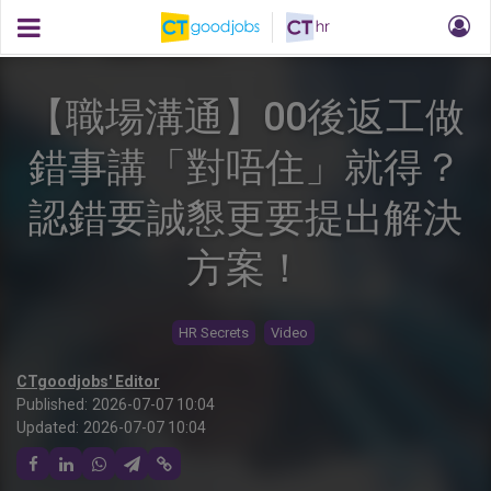
【職場溝通】00後返工做
錯事講「對唔住」就得？
認錯要誠懇更要提出解決
方案！
HR Secrets
Video
CTgoodjobs' Editor
Published:
2026-07-07 10:04
Updated:
2026-07-07 10:04