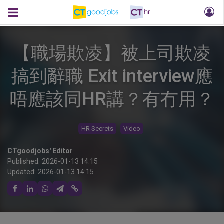
【職場欺凌】被上司欺凌
搞到辭職 Exit interview應
唔應該同HR講？有冇用？
HR Secrets
Video
CTgoodjobs' Editor
Published:
2026-01-13 14:15
Updated:
2026-01-13 14:15