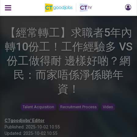
【經常轉工】求職者5年內
轉10份工！工作經驗多 VS
份工做得耐 邊樣好啲？網
民：而家唔係淨係睇年
資！
Talent Acquisition
Recruitment Process
Video
CTgoodjobs' Editor
Published:
2025-10-02 10:55
Updated:
2025-10-02 10:55