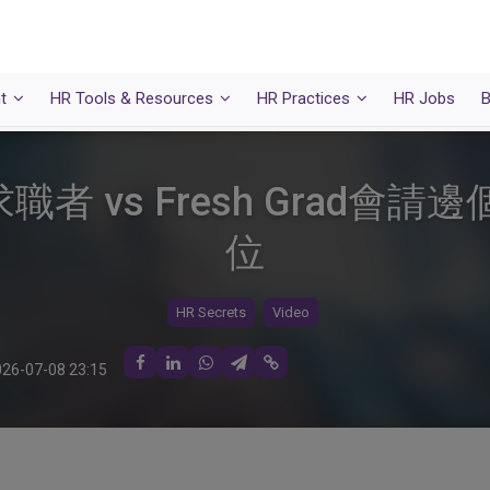
t
HR Tools & Resources
HR Practices
HR Jobs
B
者 vs Fresh Grad會
位
HR Secrets
Video
26-07-08 23:15