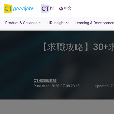
中文
Product & Services
HR Insight
Learning & Developmen
【求職攻略】30+求職
CT求職戰略師
Published:
2026-07-08 23:15
Updated:
20