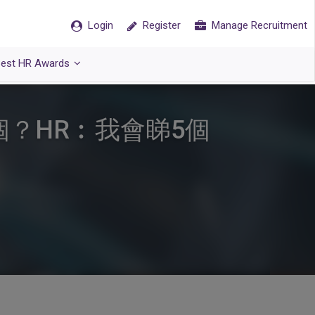
Login
Register
Manage Recruitment
est HR Awards
請邊個？HR︰我會睇5個