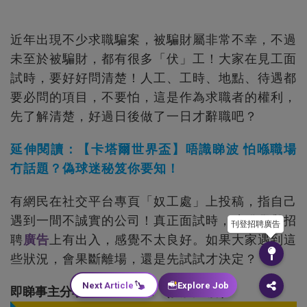
近年出現不少求職騙案，被騙財屬非常不幸，不過
未至於被騙財，都有很多「伏」工！大家在見工面
試時，要好好問清楚！人工、工時、地點、待遇都
要必問的項目，不要怕，這是作為求職者的權利，
先了解清楚，好過日後做了一日才辭職吧？
延伸閱讀：【卡塔爾世界盃】唔識睇波 怕喺職場
冇話題？偽球迷秘笈你要知！
有網民在社交平台專頁「奴工處」上投稿，指自己
遇到一間不誠實的公司！真正面試時，才發覺與招
刊登招聘廣告
聘
廣告
上有出入，感覺不太良好。如果大家遇到這
些狀況，會果斷離場，還是先試試才決定？
Next Article
Explore Job
即睇事主分享及網民回應：（按圖了解）