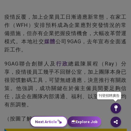
疫情反覆，加上企業員工日漸適應新常態，在家工
作（WFH）安排預料成為企業應對突發情況的常
備措施，但亦有企業把握疫情機會，大幅改革營運
模式。本地社交
媒體
公司9GAG，去年宣布全面遙
距工作。
9GAG聯合創辦人及
行政
總裁陳展程（Ray）分
享，疫情後員工幾乎不回辦公室，加上團隊本身已
很習慣數碼工具，可望無縫適應，決意推行有關政
策。他強調，成功關鍵在於僱主僱員間要足夠信
任，該企在團隊內部溝通、福利、以至招聘方針均
刊登招聘廣告
有所調整。
（按圖了解）
Next Article
Explore Job