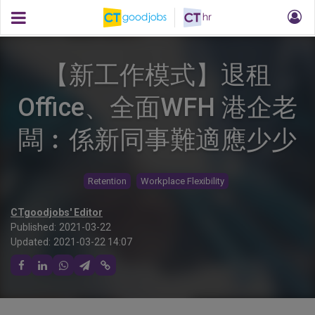
【新工作模式】退租
Office、全面WFH 港企老
闆︰係新同事難適應少少
Retention
Workplace Flexibility
CTgoodjobs' Editor
Published:
2021-03-22
Updated:
2021-03-22 14:07