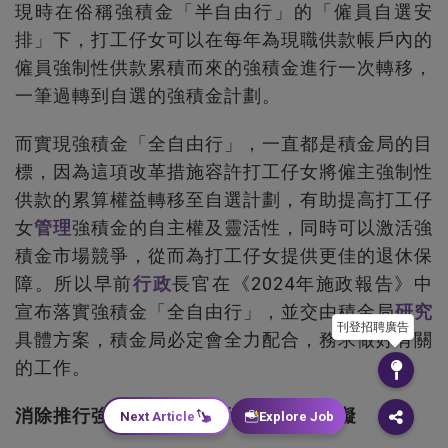
現時在俗稱強積金「半自由行」的「僱員自選安
排」下，打工仔女可以在每年為現職供款帳戶內的
僱員強制性供款累積而來的強積金進行一次轉移，
一筆過轉到自選的強積金計劃。
而實現強積金「全自由行」，一直都是積金局的目
標，因為這項改革措施容許打工仔女將僱主強制性
供款的累算權益轉移至自選計劃，有助提高打工仔
女
管理
強積金的自主權及靈活性，同時可以激活強
積金市場競爭，從而為打工仔女提供更佳的退休保
障。所以早前
行政
長官在《2024年施政報告》中
宣布落實強積金「全自由行」，並交由積金局
研究
刊登招聘廣告
具體方案，積金局必定會全力配合，務求做好有關
的工作。
消除推行強積金「全自由行」的主要障礙
Next Article
Explore Job