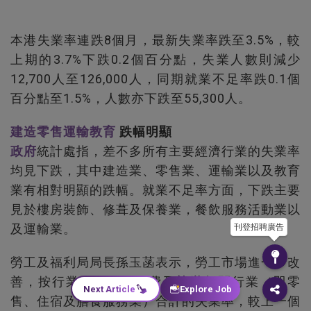
本港失業率連跌8個月，最新失業率跌至3.5%，較
上期的3.7%下跌0.2個百分點，失業人數則減少
12,700人至126,000人，同期就業不足率跌0.1個
百分點至1.5%，人數亦下跌至55,300人。
建造
零售
運輸
教育
跌幅明顯
政府
統計處指，差不多所有主要經濟行業的失業率
均見下跌，其中建造業、零售業、運輸業以及教育
業有相對明顯的跌幅。就業不足率方面，下跌主要
見於樓房裝飾、修葺及保養業，餐飲服務活動業以
及運輸業。
刊登招聘廣告
勞工及福利局局長孫玉菡表示，勞工市場進一步改
善，按行業分析，與消費及
旅遊
相關行業（即零
Next Article
Explore Job
售、住宿及膳食服務業）合計的失業率，較上一個