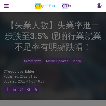
【失業人數】失業率進一
步跌至3.5% 呢啲行業就業
不足率有明顯跌幅！
Career News
Market Updates
Video
CTgoodjobs' Editor
Published:
2023-01-20
Updated:
2023-11-07 10:07