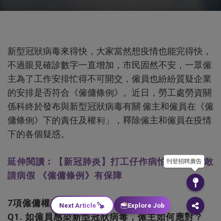
新型冠狀病毒來得快，大家當然想疫情也能完得快，
不過眼見確診數字一直增加，市民固然不安，一眾僱
主為了工作安排忙得不可開交，僱員也紛紛質疑企業
的安排是否符合《僱傭條例》。近日，勞工處勞資關
係科終於發布與新型冠狀病毒有關 僱主和僱員在《僱
傭條例》下的責任及權利」，釋除僱主和僱員在疫情
下的各個疑惑。
延伸閱讀︰【新冠肺炎】打工仔作病怕被歧視不敢
刊登招聘廣告
請病假 《僱傭條例》有保障
7項僱傭權責Q&As
Next Article
Explore Job
Q1. 如僱員感染新型冠狀病毒，僱主如何應對？