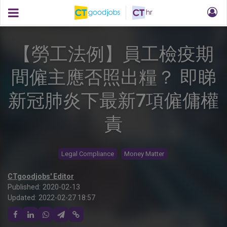
【勞工法例】員工檢疫期
間僱主應否照出糧？ 即睇
新冠肺炎下最新7項僱傭權
責
Legal Compliance
Money Matter
CTgoodjobs' Editor
Published:
2020-02-13
Updated:
2022-02-27 18:57