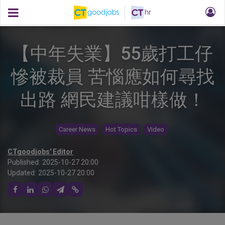
【中年失業】55歲打工仔
慘被裁員 苦惱應如何尋找
出路 網民建議咁樣做！
Career News
Hot Topics
Video
CTgoodjobs' Editor
Published:
2025-10-27 20:00
Updated:
2025-10-27 20:00