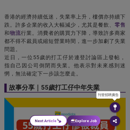
香港的經濟持續低迷，失業率上升，樓價亦持續下
跌。許多企業的收入大幅減少，尤其是餐飲、
零售
和
物流
行業。消費者的購買力下降，導致許多商家
都不得不裁員或縮短營業時間，進一步加劇了失業
問題。
近日，一位55歲的打工仔於連登討論區上發帖，
指自己因公司倒閉而失業。他表示對未來感到迷
惘，無法確定下一步該怎麼走。
故事分享｜55歲打工仔中年失業
刊登招聘廣告
Next Article
Explore Job