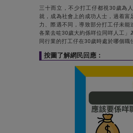
三十而立，不少打工仔都視30歲為
就，成為社會上的成功人士，過着富
力、際遇不同，導致部分打工仔未能
各業去咗30歲大約係咩位同咩人工」
同行業的打工仔在30歲時處於哪個職
按圖了解網民回應：