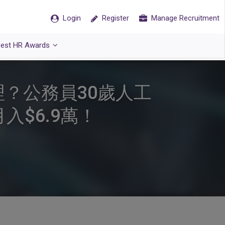
Login
Register
Manage Recruitment
est HR Awards
？公務員30歲人工
入$6.9萬！