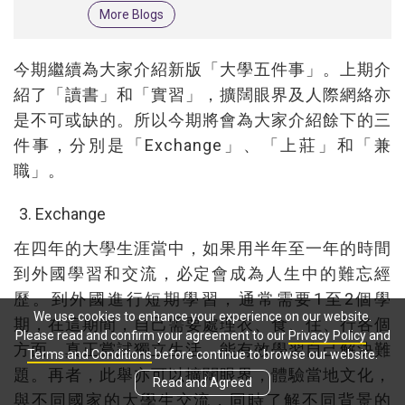
More Blogs
今期繼續為大家介紹新版「大學五件事」。上期介
紹了「讀書」和「實習」，擴闊眼界及人際網絡亦
是不可或缺的。所以今期將會為大家介紹餘下的三
件事，分別是「Exchange」、「上莊」和「兼
職」。
Exchange
在四年的大學生涯當中，如果用半年至一年的時間
到外國學習和交流，必定會成為人生中的難忘經
歷。到外國進行短期學習，通常需要1至2個學
We use cookies to enhance your experience on our website.
期，在這期間，自己需要處理衣、食、住、行各個
Please read and confirm your agreement to our
Privacy Policy
and
方面，真正嘗試獨立生活，能有效學習自己解決難
Terms and Conditions
before continue to browse our website.
題。再者，此舉亦可以擴闊眼界，體驗當地文化，
Read and Agreed
與不同國家的大學生交流，同時了解不同背景的