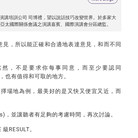
儀及演講培訓公司 司博禮，望以說話技巧改變世界。於多家大
佛亞太國際關係會議之演講嘉賓、國際演講會分區總監。
意見，所以能正確和合適地表達意見，和而不同
。當然，不是要求你每事同意，而至少要認同
的論點，也有值得和可取的地方。
。例如選擇場地為例，最美好的是又快又便宜又近，而
。
ess)，並讓聽者有足夠的考慮時間，再次討論。
級RESULT。