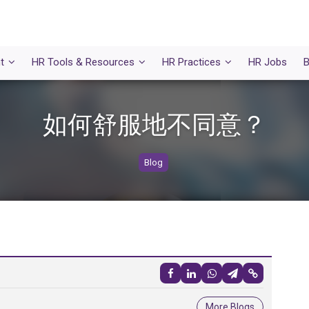
t
HR Tools & Resources
HR Practices
HR Jobs
B
如何舒服地不同意？
Blog
More Blogs