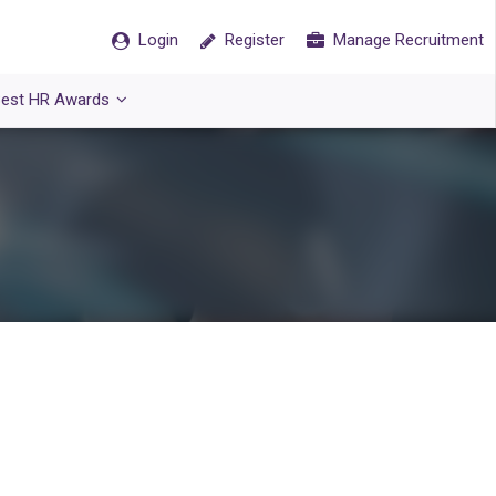
Login
Register
Manage Recruitment
est HR Awards