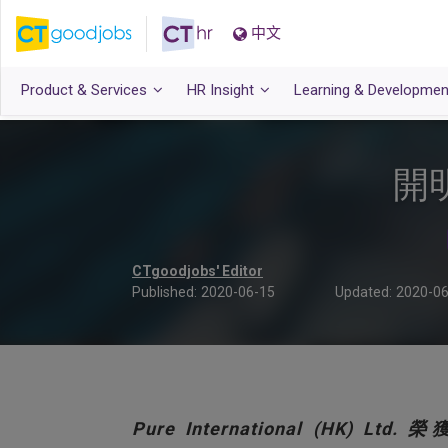
中文
Product & Services
HR Insight
Learning & Developmen
開
CTgoodjobs' Editor
Published:
2020-06-15
Updated:
2020-06
Pure International (HK) Ltd