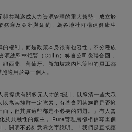
元與共融遂成人力資源管理的重大趨勢。成立於
業務遍及亞洲與紐約，為各地社群構建健康生
群的權利，而是政策本身很有包容性，不分種族
資源總監林炬賢（
Collin
）笑言公司像聯合國，
、紐西蘭、葡萄牙、新加坡或內地等地的員工都
措施適用於每一個人。
人員提供有關多元人才的培訓，以釐清一些大眾
人以為某族群一定吃素，有些會問某族群是否擁
一面，但其實這些都是不必要的問題。」
有人曾
化及共融性的僱主，
Pure
管理層卻相信尊重個
則，開明不必刻意靠文字說明。「我們是直接讓