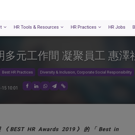
t
HR Tools & Resources
HR Practices
HR Jobs
B
明多元工作間 凝聚員工 惠澤
Best HR Practices
Diversity & Inclusion, Corporate Social Responsibility
-15 10:01
. 榮獲《BEST HR Awards 2019》的「Best in