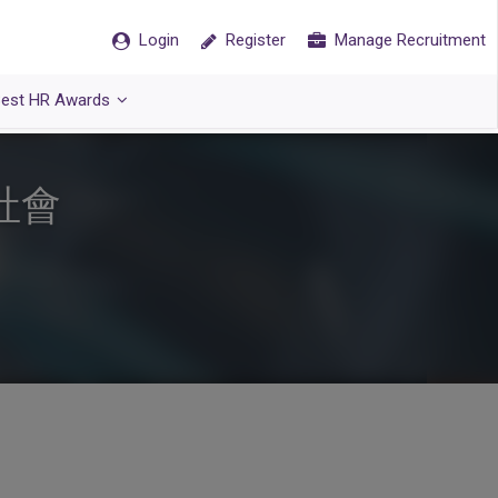
Login
Register
Manage Recruitment
est HR Awards
社會