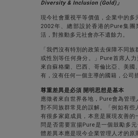
Diversity & Inclusion (Gold)」
現今社會重視平等價值，企業中的多
2002
年、總部設於香港的
Pure
集團
活，對推動多元社會亦不遺餘力。
「我們沒有特別的政策去保障不同族
或性別等任何身分。」
Pure
首席人力
來自蘇格蘭、巴西、哥倫比亞、美國
有，沒有任何一個主導的國籍，公司
尊重差異是必須
開明思想是基本
應徵者來自世界各地，
Pure
會為管理
對不同族群常見的誤解。「例如有些
有很多家庭成員，本意是展現友善的
問是否需要宣揚
Pure
是一個鼓勵多元
體差異本應是現今企業管理人才的原