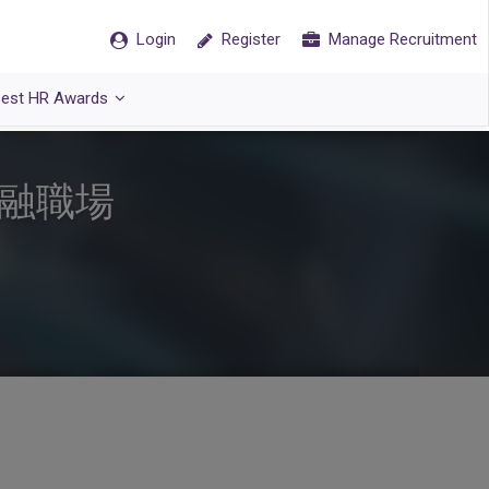
Login
Register
Manage Recruitment
est HR Awards
共融職場