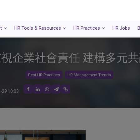
t
HR Tools & Resources
HR Practices
HR Jobs
B
視企業社會責任 建構多元
Best HR Practices
HR Management Trends
-29 10:03