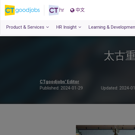
中文
Product & Services
HR Insight
Learning & Developmen
太古重
CTgoodjobs' Editor
Published:
2024-01-29
Updated:
2024-01