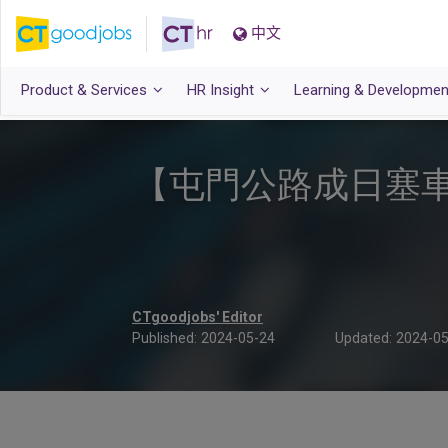
中文
Product & Services
HR Insight
Learning & Developmen
【屯門公路成日塞
CTgoodjobs' Editor
Published:
2024-05-24
Updated:
2024-05