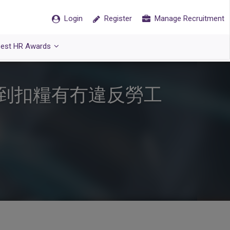
Login
Register
Manage Recruitment
est HR Awards
到扣糧有冇違反勞工