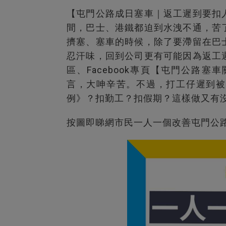
【屯門公路成日塞車｜返工遲到要扣
間，巴士、港鐵都迫到水洩不通，苦
擠塞、塞車的時候，除了要滯留在巴
忍汗味，回到公司更有可能因為返工
區、Facebook專頁【屯門公路
言，大呻辛苦。不過，打工仔遲到被
例》？扣勤工？扣假期？這樣做又有
按圖即睇網市民一人一個改善屯門公