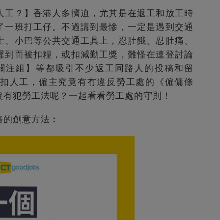
人工？】香港人多擠迫，尤其是在返工和放工時
了一班打工仔。不過講到最慘，一定是遇到交通
士、小巴等公共交通工具上，忍肚餓、忍肚痛、
遲到而被扣糧，或扣減勤工獎，難怪在連登討論
塞車關注組】等都吸引不少返工同路人的投稿和留
扣人工，僱主究竟有冇違反勞工處的《僱傭條
沒有犯勞工法呢？一起看看勞工處的守則！
路的創意方法︰