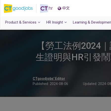
中文
Product & Services
HR Insight
Learning & Developmen
【勞工法例202
生證明與HR引發鬧戰
CTgoodjobs' Editor
Published:
2024-08-06
Updated:
2024-08