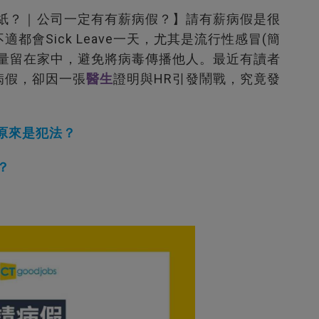
假紙？｜公司一定有有薪病假？】請有薪病假是很
會Sick Leave一天，尤其是流行性感冒(簡
盡量留在家中，避免將病毒傳播他人。最近有讀者
病假，卻因一張
醫生
證明與HR引發鬧戰，究竟發
原來是犯法？
？