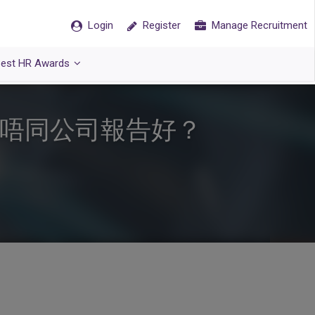
Login
Register
Manage Recruitment
est HR Awards
同唔同公司報告好？