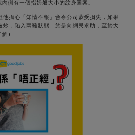
腕內側有一個指姆般大小的紋身圖案。
但他擔心「知情不報」會令公司蒙受損失，如果
被炒，陷入兩難狀態。於是向網民求助，至於大
了解）