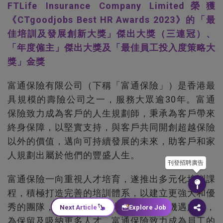
FTLife Insurance Company Limited榮獲
《CTgoodjobs Best HR Awards 2023》的「最
佳培訓及發展創新大獎」傑出大獎（三連冠）、
「年度僱主」傑出大獎及「最佳員工投入度策略大
獎」金獎
富通保險有限公司（下稱「富通保險」）是香港最
具規模的壽險公司之一，服務大眾逾30年。富通
保險致力成為客戶的人生規劃師，秉承為客戶帶來
終身保障，以堅實支持，與客戶共同開創超越保險
以外的價值，邁向可持續發展的未來，助客戶和家
人規劃出屬於他們的豐盛人生。
刊登招聘廣告
富通保險一向重視人才培育，遂推出多元化培訓課
程，積極打造完善的培訓體系，以建立更強大和優
秀的團隊，增強市場競爭力。保險市場機遇處處，
Next Article
Explore Job
為保留及吸納更多人才，富通保險致力成為員工的