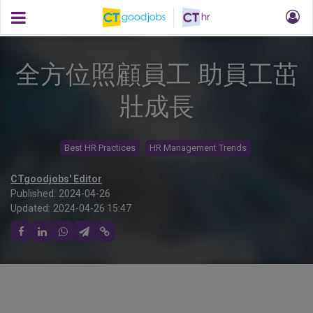
全方位照顧員工 助員工茁
壯成長
Best HR Practices
HR Management Trends
CTgoodjobs' Editor
Published:
2024-04-26
Updated:
2024-04-26 15:47