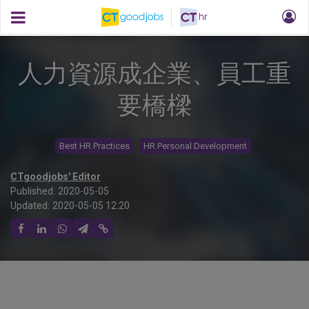
人力資源成企業、員工重
要橋樑
Best HR Practices
HR Personal Development
CTgoodjobs' Editor
Published:
2020-05-05
Updated:
2020-05-05 12:20