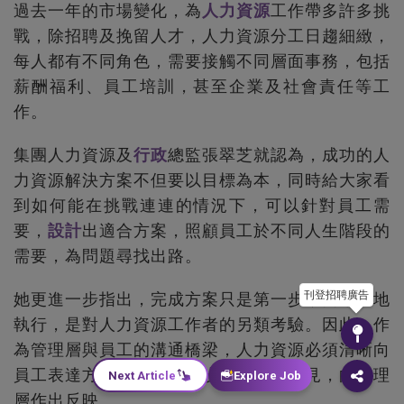
過去一年的市場變化，為
人力資源
工作帶多許多挑
戰，除招聘及挽留人才，人力資源分工日趨細緻，
每人都有不同角色，需要接觸不同層面事務，包括
薪酬福利、員工培訓，甚至企業及社會責任等工
作。
集團人力資源及
行政
總監張翠芝就認為，成功的人
力資源解決方案不但要以目標為本，同時給大家看
到如何能在挑戰連連的情況下，可以針對員工需
要，
設計
出適合方案，照顧員工於不同人生階段的
需要，為問題尋找出路。
刊登招聘廣告
她更進一步指出，完成方案只是第一步，要確切地
執行，是對人力資源工作者的另類考驗。因此，作
為管理層與員工的溝通橋梁，人力資源必須清晰向
員工表達方案的原意，同步收集同事意見，向管理
Next Article
Explore Job
層作出反映。