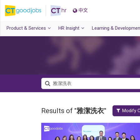
中文
Product & Services
HR Insight
Learning & Developmen
Results of "
雅潔洗衣
"
Modify C