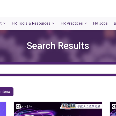
t
HR Tools & Resources
HR Practices
HR Jobs
B
Search Results
riteria