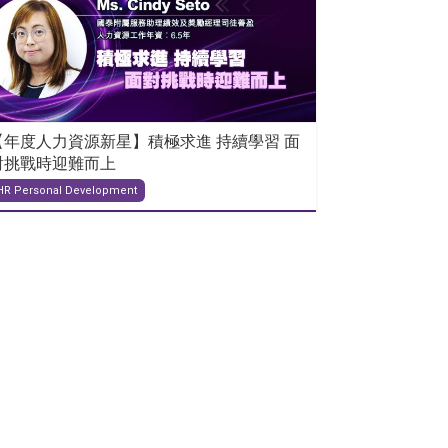
【年度人力資源新星】積極求進 持續學習 面
對挑戰時迎難而上
HR Personal Development