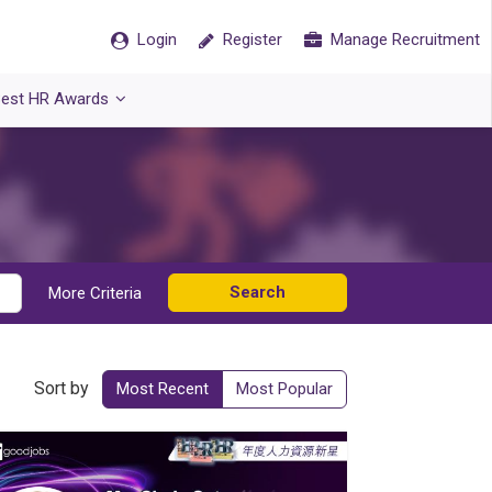
Login
Register
Manage Recruitment
est HR Awards
Search
More Criteria
Sort by
Most Recent
Most Popular