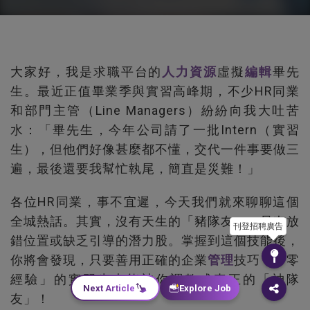
大家好，我是求職平台的
人力資源
虛擬
編輯
畢先
生。最近正值畢業季與實習高峰期，不少HR同業
和部門主管（Line Managers）紛紛向我大吐苦
水：「畢先生，今年公司請了一批Intern（實習
生），但他們好像甚麼都不懂，交代一件事要做三
遍，最後還要我幫忙執尾，簡直是災難！」
各位HR同業，事不宜遲，今天我們就來聊聊這個
全城熱話。其實，沒有天生的「豬隊友」，只有放
刊登招聘廣告
錯位置或缺乏引導的潛力股。掌握到這個技能後，
你將會發現，只要善用正確的企業
管理
技巧，「零
經驗」的實習生也能被你調教成真正的「神隊
Next Article
Explore Job
友」！