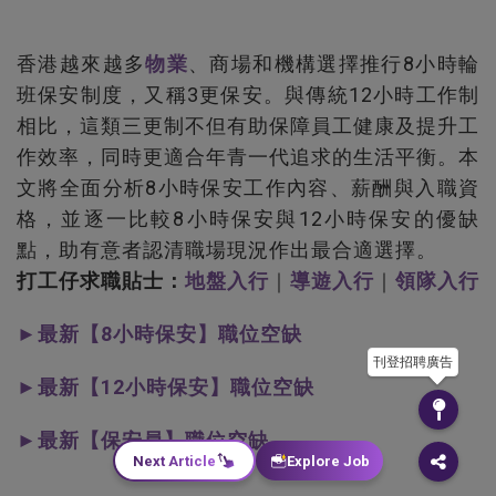
香港越來越多
物業
、商場和機構選擇推行8小時輪
班保安制度，又稱3更保安。與傳統12小時工作制
相比，這類三更制不但有助保障員工健康及提升工
作效率，同時更適合年青一代追求的生活平衡。本
文將全面分析8小時保安工作內容、薪酬與入職資
格，並逐一比較8小時保安與12小時保安的優缺
點，助有意者認清職場現況作出最合適選擇。
打工仔求職貼士：
地盤入行
｜
導遊入行
｜
領隊入行
►最新【8小時保安】職位空缺
刊登招聘廣告
►最新【12小時保安】職位空缺
►最新【保安員】職位空缺
Next Article
Explore Job