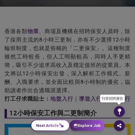
香港各類
物業
、商場及機構在招聘保安人員時，除
了採用主流的8小時三更制，亦有不少選擇12小時
輪班制度，也就是俗稱的「二更保安」。這種制度
雖然工時較長，但人工明顯較高，同時人手更精
簡，吸引不少追求高收入及穩定值班的從業員。本
文將以12小時保安出發，深入解析工作模式、薪
酬、入職要求，並全面比較與8小時制的優劣，協
助讀者作出合適職涯選擇。
打工仔求職貼士：
地盤入行
｜
導遊入行
｜
領隊入行
刊登招聘廣告
12小時保安工作與二更制簡介
Next Article
Explore Job