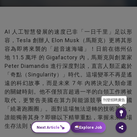
AI 人工智慧發展的速度已非「一日千里」足以形
容，Tesla 創辦人 Elon Musk（馬斯克）更將其形
容為即將來襲的「超音速海嘯」！日前在德州佔
地 11.5 萬坪 的 Gigafactory 內，馬斯克與創業家
Peter Diamandis 進行深度對談，直言人類正處於
「奇點（Singularity）」時代。這場變革不再是遙
遠的科幻故事，而是未來 7 年 內將決定人類命運
的關鍵時刻。他不僅預言超過一半的白領工作將被
取代，更警告美國在算力與能源競爭上已被中國
刊登招聘廣告
「繞著跑圈圈」。面對這場無法逆轉的技術革命，
誰能獨善其身？即睇以下精華重點，掌握未來職場
生存法則！
Next Article
Explore Job