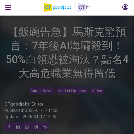
【飯碗告急】馬斯克驚預
言：7年後AI海嘯殺到！
50%白領恐被淘汰？點名4
大高危職業無得留低
Career News
Market Updates
Video
CTgoodjobs' Editor
Published:
2026-01-17 14:00
Updated:
2026-01-17 14:00