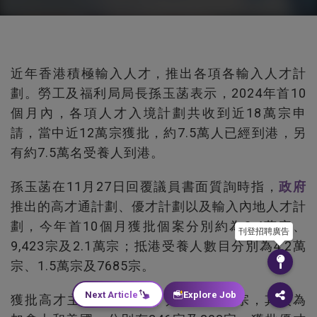
近年香港積極輸入人才，推出各項各輸入人才計
劃。勞工及福利局局長孫玉菡表示，2024年首10
個月內，各項人才入境計劃共收到近18萬宗申
請，當中近12萬宗獲批，約7.5萬人已經到港，另
有約7.5萬名受養人到港。
孫玉菡在11月27日回覆議員書面質詢時指，
政府
推出的高才通計劃、優才計劃以及輸入內地人才計
劃，今年首10個月獲批個案分別約為3.4萬宗、
刊登招聘廣告
9,423宗及2.1萬宗；抵港受養人數目分別為4.2萬
宗、1.5萬宗及7685宗。
Next Article
Explore Job
獲批高才主要來自內地，共有32,566宗，其次為