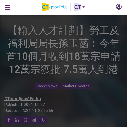
【輸入人才計劃】勞工及
福利局局長孫玉菡︰今年
首10個月收到18萬宗申請
12萬宗獲批 7.5萬人到港
Career News
Market Updates
CTgoodjobs' Editor
Published:
2024-11-27
Updated:
2024-11-27 16:56