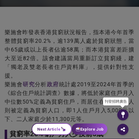
樂施會昨發表香港貧窮狀況報告，指本港今年首季
整體貧窮率20.2%，逾139萬人處於貧窮狀態，當
中65歲或以上長者佔逾58萬；而本港貧富差距擴
大至近82倍。該會建議當局重新訂立貧窮綫，建
「獨老及雙老長者住戶資料庫」，提供針對性支
援。
樂施會
研究
分析
政府
統計處2019至2024年首季的
《綜合住戶統計調查》數據，將低於家庭住戶月入
中位數50%定義為貧窮住戶，而居住在該住戶的人
刊登招聘廣告
則被定義為貧窮人口，即1人住戶月入5,000元以
下、二人家庭少於11,300元等。
Next Article
Explore Job
貧窮率20% 窮戶月入少疫前5成