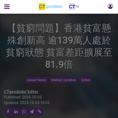
【貧窮問題】香港貧富懸
殊創新高 逾139萬人處於
貧窮狀態 貧富差距擴展至
81.9倍
Career News
Market Updates
Video
CTgoodjobs' Editor
Published:
2024-10-03
Updated:
2024-10-03 16:55