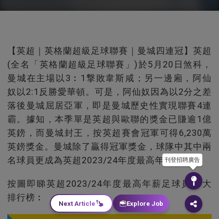
【英超｜英格蘭超級足球聯賽｜曼城四連冠】英超
(全名「英格蘭超級足球聯賽」)於5月20日煞科，
曼城在主場以3︰1撃敗韋斯咸；另一邊廂，阿仙
奴以2:1反勝愛華頓。可是，阿仙奴因為以2分之差
落後曼城屈居亞軍，即是曼城歷史性實現聯賽4連
霸。據知，本季單是英超與歐聯的獎金已賺逾1億
英鎊，而曼城封王，按英超賽會冠軍可得6,230萬
英鎊獎金。曼城除了贏得冠軍獎金，球隊中其中兩
名球員更成為英超2023/24年度最高年薪球員。
刊登招聘廣告
按圖即睇英超2023/24年度最高年薪足球員10大
排行榜︰
Next Article
Explore Job