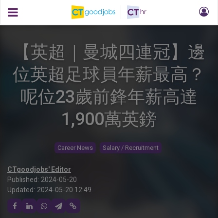
【英超｜曼城四連冠】邊
位英超足球員年薪最高？
呢位23歲前鋒年薪高達
1,900萬英鎊
Career News
Salary / Recruitment
CTgoodjobs' Editor
Published:
2024-05-20
Updated:
2024-05-20 12:49