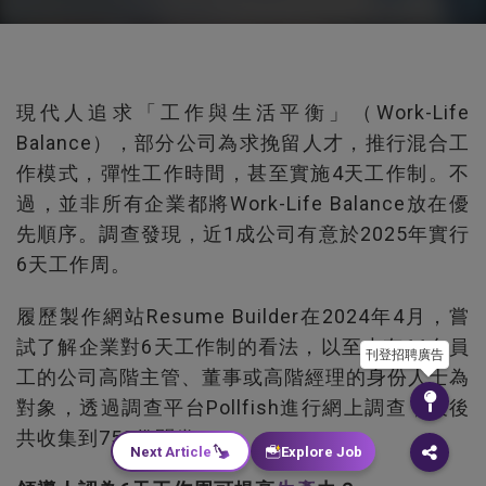
現代人追求「工作與生活平衡」（Work-Life
Balance），部分公司為求挽留人才，推行混合工
作模式，彈性工作時間，甚至實施4天工作制。不
過，並非所有企業都將Work-Life Balance放在優
先順序。調查發現，近1成公司有意於2025年實行
6天工作周。
履歷製作網站Resume Builder在2024年4月，嘗
試了解企業對6天工作制的看法，以至少有11名員
刊登招聘廣告
工的公司高階主管、董事或高階經理的身份人士為
對象，透過調查平台Pollfish進行網上調查，最後
共收集到753份問卷。
Next Article
Explore Job